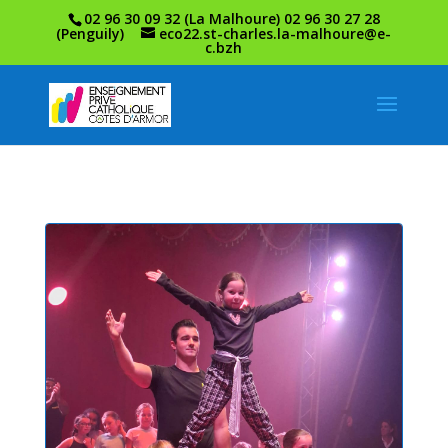
02 96 30 09 32 (La Malhoure) 02 96 30 27 28
(Penguily)
eco22.st-charles.la-malhoure@e-
c.bzh