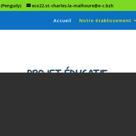
 (Penguily)
eco22.st-charles.la-malhoure@e-c.bzh
Accueil
Notre établissement