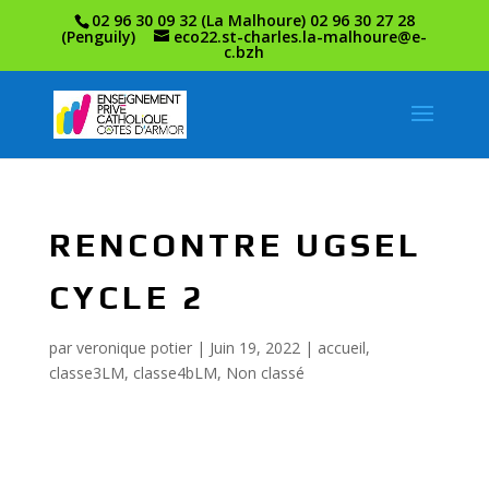
02 96 30 09 32 (La Malhoure) 02 96 30 27 28
(Penguily)
eco22.st-charles.la-malhoure@e-
c.bzh
RENCONTRE UGSEL
CYCLE 2
par
veronique potier
|
Juin 19, 2022
|
accueil
,
classe3LM
,
classe4bLM
,
Non classé