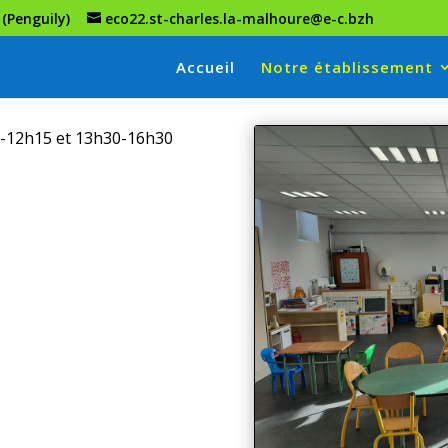
 (Penguily)
eco22.st-charles.la-malhoure@e-c.bzh
Accueil
Notre établissement
h-12h15 et 13h30-16h30