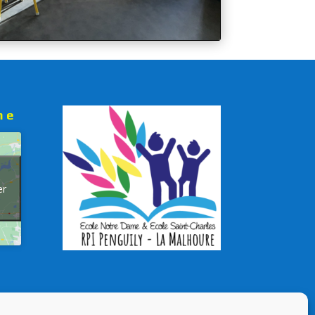
me
er
Nos liens