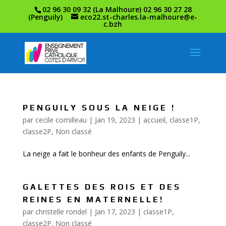
02 96 30 09 32 (La Malhoure) 02 96 30 27 28
(Penguily)
eco22.st-charles.la-malhoure@e-
c.bzh
PENGUILY SOUS LA NEIGE !
par
cecile cornilleau
|
Jan 19, 2023
|
accueil
,
classe1P
,
classe2P
,
Non classé
La neige a fait le bonheur des enfants de Penguily...
GALETTES DES ROIS ET DES
REINES EN MATERNELLE!
par
christelle rondel
|
Jan 17, 2023
|
classe1P
,
classe2P
,
Non classé