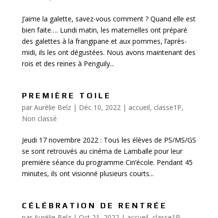
J’aime la galette, savez-vous comment ? Quand elle est
bien faite…. Lundi matin, les maternelles ont préparé
des galettes à la frangipane et aux pommes, l’après-
midi, ils les ont dégustées. Nous avons maintenant des
rois et des reines à Penguily...
PREMIÈRE TOILE
par
Aurélie Belz
|
Déc 10, 2022
|
accueil
,
classe1P
,
Non classé
Jeudi 17 novembre 2022 : Tous les élèves de PS/MS/GS
se sont retrouvés au cinéma de Lamballe pour leur
première séance du programme Cin’école. Pendant 45
minutes, ils ont visionné plusieurs courts...
CÉLÉBRATION DE RENTRÉE
par
Aurélie Belz
|
Oct 21, 2022
|
accueil
,
classe1P
,